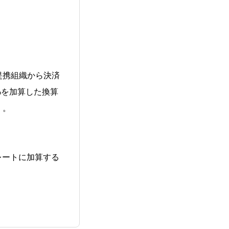
提携組織から決済
%を加算した換算
）。
レートに加算する