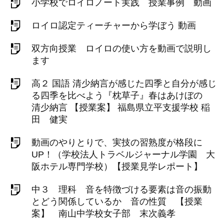
小学校でロイロノート実践 授業事例 動画
ロイロ認定ティーチャーから学ぼう 動画
双方向授業 ロイロの使い方を動画で説明し
ます
高２ 国語 清少納言が感じた四季と自分が感じ
る四季を比べよう『枕草子』春はあけぼの
清少納言 【授業案】 福島県立平支援学校 稲
田 健実
動画のやりとりで、実技の習熟度が格段に
UP！（学校法人トラベルジャーナル学園 大
阪ホテル専門学校）【授業見学レポート】
中３ 理科 音を特徴づける要素は音の振動
とどう関係しているか 音の性質 【授業
案】 南山中学校女子部 末次義孝