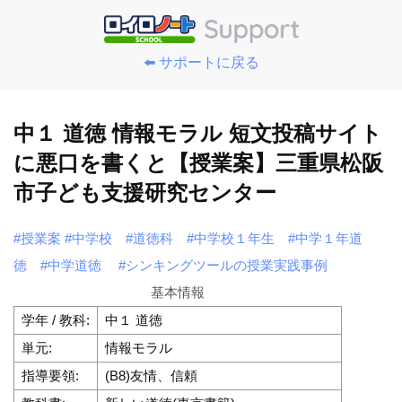
⬅️ サポートに戻る
中１ 道徳 情報モラル 短文投稿サイト
に悪口を書くと【授業案】三重県松阪
市子ども支援研究センター
#授業案
#中学校
#道徳科
#中学校１年生
#中学１年道
徳
#中学道徳
#シンキングツールの授業実践事例
基本情報
学年 / 教科:
中１ 道徳
単元:
情報モラル
指導要領:
(B8)友情、信頼