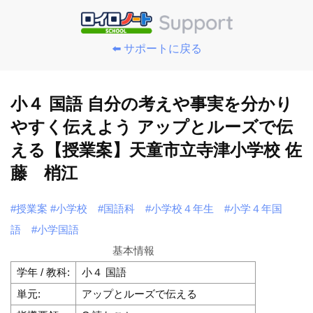
⬅️ サポートに戻る
小４ 国語 自分の考えや事実を分かり
やすく伝えよう アップとルーズで伝
える【授業案】天童市立寺津小学校 佐
藤 梢江
#授業案
#小学校
#国語科
#小学校４年生
#小学４年国
語
#小学国語
基本情報
学年 / 教科:
小４ 国語
単元:
アップとルーズで伝える