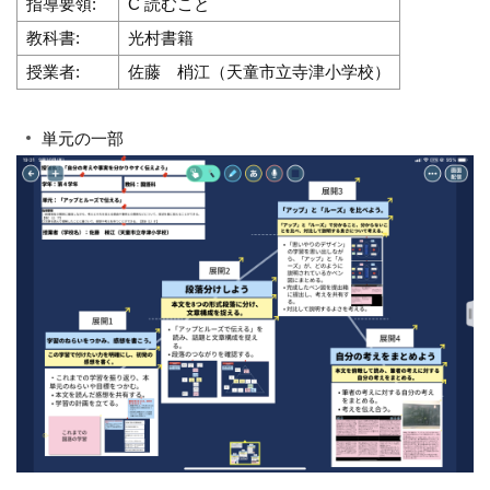
指導要領:
C 読むこと
教科書:
光村書籍
授業者:
佐藤 梢江（天童市立寺津小学校）
単元の一部