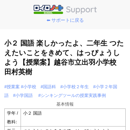
⬅️ サポートに戻る
小２ 国語 楽しかったよ、二年生 つた
えたいことをきめて、はっぴょうし
よう【授業案】越谷市立出羽小学校
田村英樹
#授業案
#小学校
#国語科
#小学校２年生
#小学２年国
語
#小学国語
#シンキングツールの授業実践事例
基本情報
学年 /
小２ 国語
教科: