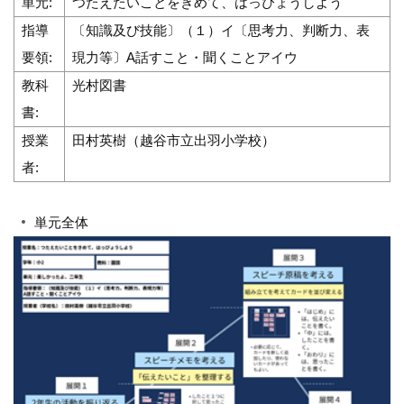
単元:
つたえたいことをきめて、はっぴょうしよう
指導
〔知識及び技能〕（１）イ〔思考力、判断力、表
要領:
現力等〕A話すこと・聞くことアイウ
教科
光村図書
書:
授業
田村英樹（越谷市立出羽小学校）
者:
単元全体