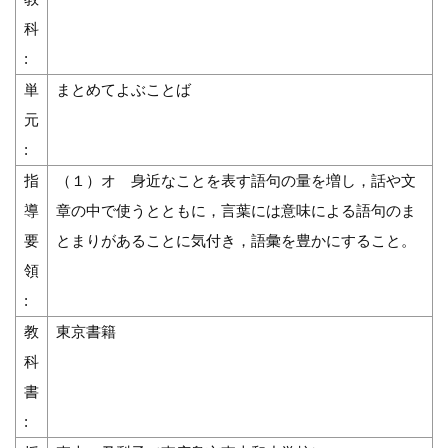
科
:
単
まとめてよぶことば
元
:
指
（１）オ 身近なことを表す語句の量を増し，話や文
導
章の中で使うとともに，言葉には意味による語句のま
要
とまりがあることに気付き，語彙を豊かにすること。
領
:
教
東京書籍
科
書
: