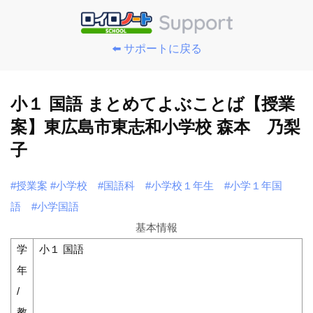
⬅️ サポートに戻る
小１ 国語 まとめてよぶことば【授業
案】東広島市東志和小学校 森本 乃梨
子
#授業案
#小学校
#国語科
#小学校１年生
#小学１年国
語
#小学国語
基本情報
学
小１ 国語
年
/
教