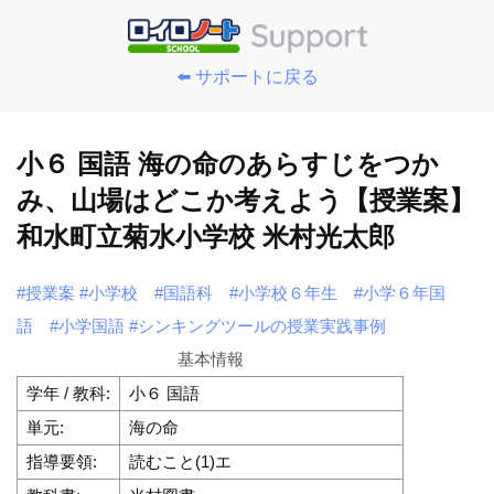
⬅️ サポートに戻る
小６ 国語 海の命のあらすじをつか
み、山場はどこか考えよう【授業案】
和水町立菊水小学校 米村光太郎
#授業案
#小学校
#国語科
#小学校６年生
#小学６年国
語
#小学国語
#シンキングツールの授業実践事例
基本情報
学年 / 教科:
小６ 国語
単元:
海の命
指導要領:
読むこと(1)エ