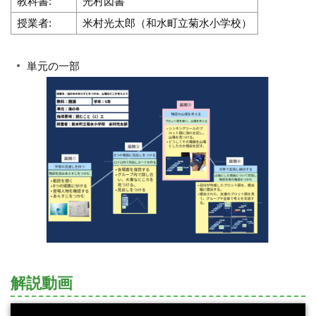
教科書:
光村図書
授業者:
米村光太郎（和水町立菊水小学校）
単元の一部
解説動画