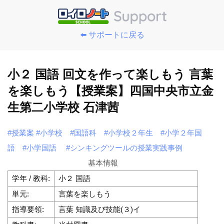
⬅️ サポートに戻る
小２ 国語 回文を作って楽しもう 言葉
を楽しもう【授業案】四国中央市立金
生第二小学校 石津茜
#授業案
#小学校
#国語科
#小学校２年生
#小学２年国
語
#小学国語
#シンキングツールの授業実践事例
基本情報
学年 / 教科:
小２ 国語
単元:
言葉を楽しもう
指導要領:
言葉 知識及び技能(３)イ