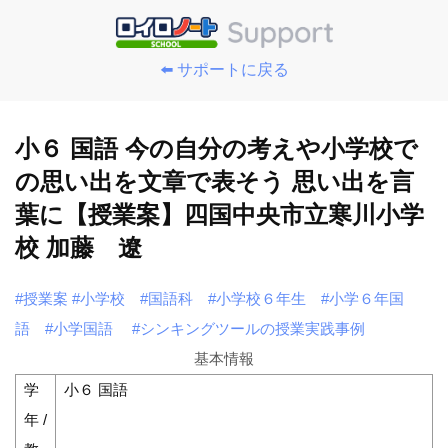
⬅️ サポートに戻る
小６ 国語 今の自分の考えや小学校で
の思い出を文章で表そう 思い出を言
葉に【授業案】四国中央市立寒川小学
校 加藤 遼
#授業案
#小学校
#国語科
#小学校６年生
#小学６年国
語
#小学国語
#シンキングツールの授業実践事例
基本情報
学
小６ 国語
年 /