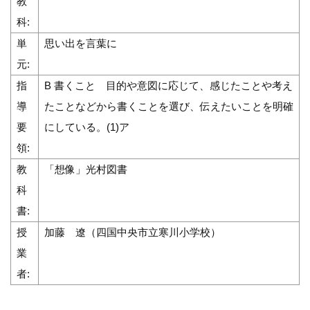
教
科:
単
思い出を言葉に
元:
指
B 書くこと 目的や意図に応じて、感じたことや考え
導
たことなどから書くことを選び、伝えたいことを明確
要
にしている。(1)ア
領:
教
「想像」光村図書
科
書:
授
加藤 遼（四国中央市立寒川小学校）
業
者: