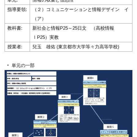
指導要領:
（２）コミュニケーションと情報デザイン イ
（ア）
教科書:
新社会と情報P25～25日文 （高校情報
ⅠP25）実教
授業者:
兒玉 雄佑 (東京都市大学等々力高等学校)
単元の一部