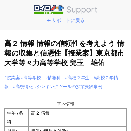
⬅️ サポートに戻る
高２ 情報 情報の信頼性を考えよう 情
報の収集と信憑性【授業案】東京都市
大学等々力高等学校 兒玉 雄佑
#授業案
#高等学校
#情報科
#高校２年生
#高校２年情
報
#高校情報
#シンキングツールの授業実践事例
基本情報
学年 / 教
高２ 情報
科:
単元:
情報の収集と信憑性