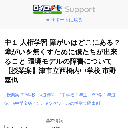
⬅️ サポートに戻る
中１ 人権学習 障がいはどこにある？
障がいを無くすために僕たちが出来
ること 環境モデルの障害について
【授業案】津市立西橋内中学校 市野
嘉也
#授業案
#中学校
#道徳科
#中学校１年生
#中学１年道
徳
#中学道徳
#シンキングツールの授業実践事例
基本情報