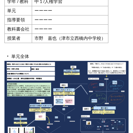
学年 / 教科
中１/人権学習
単元
ーーーー
指導要領
ーーーー
教科書会社
ーーーー
授業者
市野 嘉也（津市立西橋内中学校）
単元全体