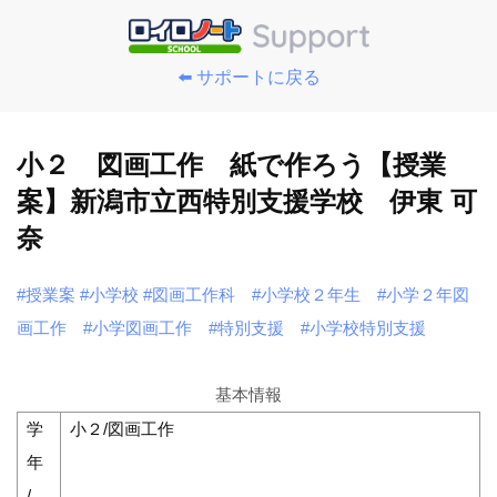
⬅️ サポートに戻る
小２ 図画工作 紙で作ろう【授業
案】新潟市立西特別支援学校 伊東 可
奈
#授業案
#小学校
#図画工作科
#小学校２年生
#小学２年図
画工作
#小学図画工作
#特別支援
#小学校特別支援
基本情報
学
小２/図画工作
年
/