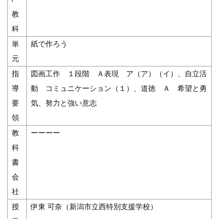
教
科
単
紙で作ろう
元
指
図画工作 １段階 Ａ表現 ア（ア）（イ）、自立活
導
動 コミュニケーション（１）、道徳 Ａ 希望と勇
要
気、努力と強い意志
領
教
ーーーー
科
書
会
社
授
伊東 可奈（新潟市立西特別支援学校）