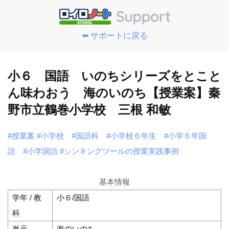
⬅️ サポートに戻る
小６ 国語 いのちシリーズをとこと
ん味わおう 海のいのち【授業案】秦
野市立鶴巻小学校 三根 和敏
#授業案
#小学校
#国語科
#小学校６年生
#小学６年国
語
#小学国語
#シンキングツールの授業実践事例
基本情報
学年 / 教
小６/国語
科
単元
海のいのち