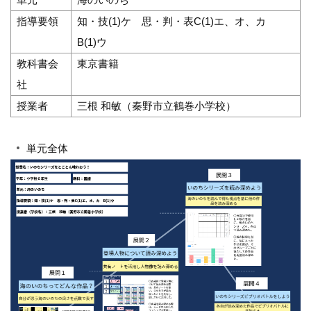
指導要領
知・技(1)ケ 思・判・表C(1)エ、オ、カ
B(1)ウ
教科書会
東京書籍
社
授業者
三根 和敏（秦野市立鶴巻小学校）
単元全体