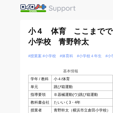
小４ 体育 ここまでで
小学校 青野幹太
#授業案
#小学校
#体育科
#小学校４年生
#小
基本情報
学年 / 教科
小４/体育
単元
跳び箱運動
指導要領
Ｂ器械運動(ウ)跳び箱運動
教科書会社
たいいく3・4年
授業者
青野幹太（横浜市立倉田小学校）