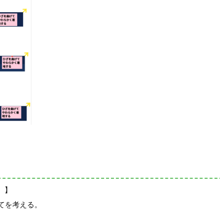
。】
てを考える。