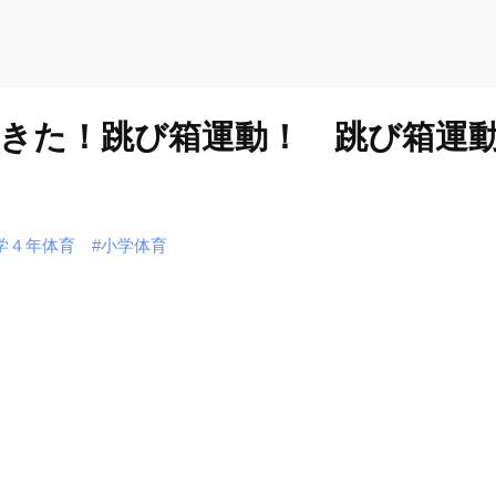
きた！跳び箱運動！ 跳び箱運
学４年体育
#小学体育