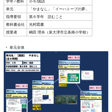
学年 / 教科
小６/国語
単元
「やまなし」「イーハトーブの夢」
指導要領
第６学年 読むこと
教科書会社
光村図書
授業者
嶋田 理央（泉大津市立条南小学校）
単元全体