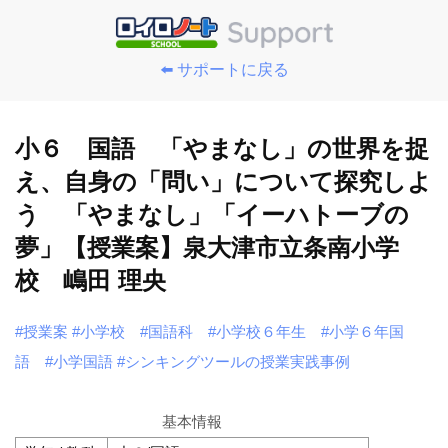
⬅️ サポートに戻る
小６ 国語 「やまなし」の世界を捉
え、自身の「問い」について探究しよ
う 「やまなし」「イーハトーブの
夢」【授業案】泉大津市立条南小学
校 嶋田 理央
#授業案
#小学校
#国語科
#小学校６年生
#小学６年国
語
#小学国語
#シンキングツールの授業実践事例
基本情報