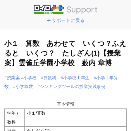
⬅️ サポートに戻る
小１ 算数 あわせて いくつ？ふえ
ると いくつ？ たしざん(1)【授業
案】雲雀丘学園小学校 薮内 章博
#授業案
#小学校
#算数科
#小学校１年生
#小学１年算
数
#小学算数
#シンキングツールの授業実践事例
基本情報
学年 /
小１/算数
教科
単元
たしざん(1)