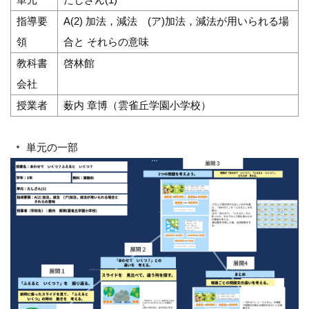
指導要
A(2) 加法，減法 (ア)加法，減法が用いられる場
領
合と それらの意味
教科書
啓林館
会社
授業者
薮内 章博（雲雀丘学園小学校）
単元の一部