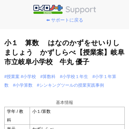
⬅️ サポートに戻る
小１ 算数 はなのかずをせいりし
ましょう かずしらべ【授業案】岐阜
市立岐阜小学校 牛丸 優子
#授業案
#小学校
#算数科
#小学校１年生
#小学１年算
数
#小学算数
#シンキングツールの授業実践事例
基本情報
学年 / 教
小１/算数
科
単元
かずしらべ