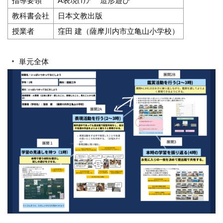
指導要領
A表現⑴ア 造形遊び
教科書会社
日本文教出版
授業者
窪田 建（薩摩川内市立亀山小学校）
単元全体