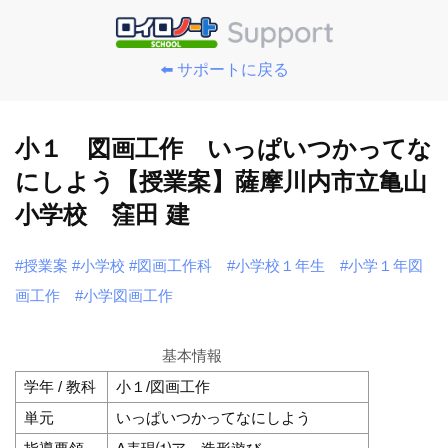
⬅️ サポートに戻る
小１ 図画工作 いっぱいつかってな
にしよう【授業案】薩摩川内市立亀山
小学校 窪田 建
#授業案
#小学校
#図画工作科
#小学校１年生
#小学１年図
画工作
#小学図画工作
基本情報
学年 / 教科
小１/図画工作
単元
いっぱいつかってなにしよう