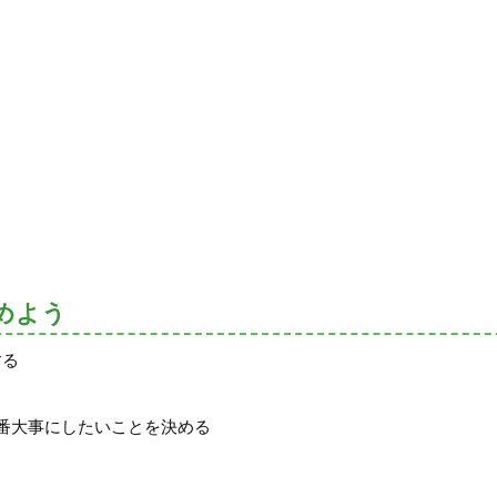
めよう
する
る
番大事にしたいことを決める