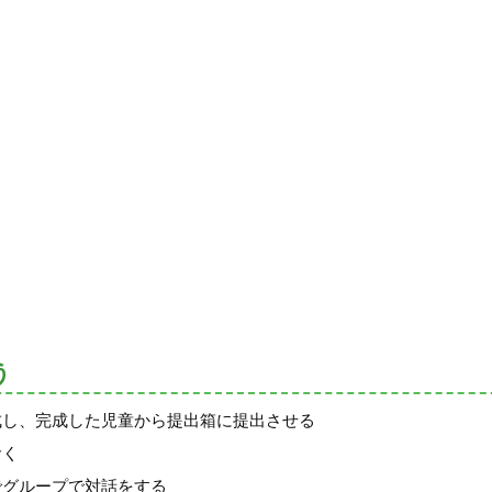
う
成し、完成した児童から提出箱に提出させる
おく
でグループで対話をする