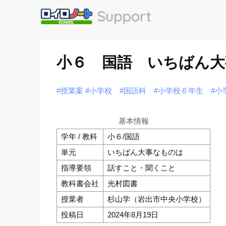
小６ 国語 いちばん大
#授業案
#小学校
#国語科
#小学校６年生
#小
基本情報
学年 / 教科
小６/国語
単元
いちばん大事なものは
指導要領
話すこと・聞くこと
教科書会社
光村図書
授業者
杉山学（岩出市中央小学校）
投稿日
2024年8月19日