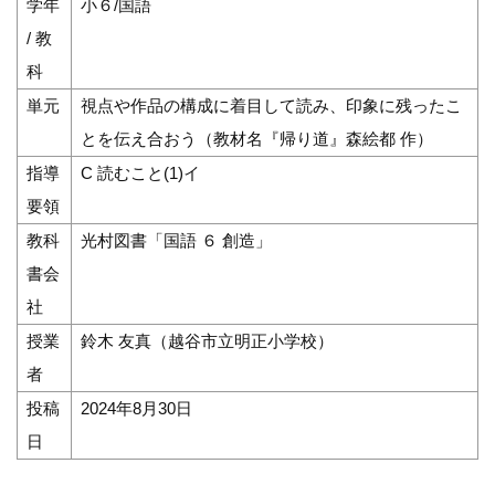
学年
小６/国語
/ 教
科
単元
視点や作品の構成に着目して読み、印象に残ったこ
とを伝え合おう（教材名『帰り道』森絵都 作）
指導
C 読むこと(1)イ
要領
教科
光村図書「国語 ６ 創造」
書会
社
授業
鈴木 友真（越谷市立明正小学校）
者
投稿
2024年8月30日
日