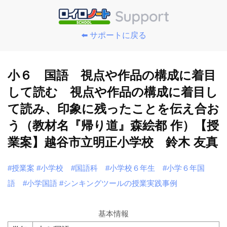
⬅️ サポートに戻る
小６ 国語 視点や作品の構成に着目
して読む 視点や作品の構成に着目し
て読み、印象に残ったことを伝え合お
う（教材名『帰り道』森絵都 作）【授
業案】越谷市立明正小学校 鈴木 友真
#授業案
#小学校
#国語科
#小学校６年生
#小学６年国
語
#小学国語
#シンキングツールの授業実践事例
基本情報