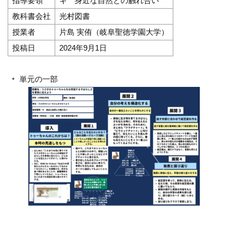
指導要領
キ 身近な自然との触れ合い
教科書会社
光村図書
授業者
片島 実侑（岐阜聖徳学園大学）
投稿日
2024年9月1日
単元の一部