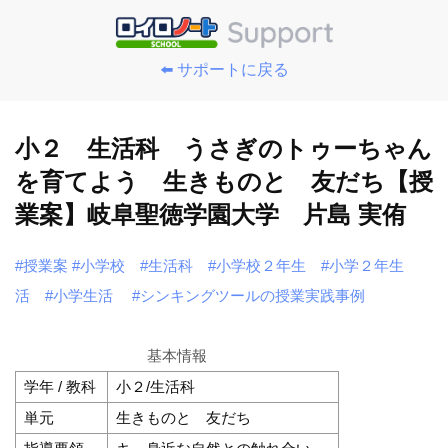
⬅️ サポートに戻る
小２ 生活科 うさぎのトゥーちゃん
を育てよう 生きものと 友だち【授
業案】岐阜聖徳学園大学 片島 実侑
#授業案
#小学校
#生活科
#小学校２年生
#小学２年生
活
#小学生活
#シンキングツールの授業実践事例
基本情報
学年 / 教科
小２/生活科
単元
生きものと 友だち