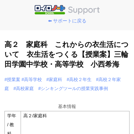
⬅️ サポートに戻る
高２ 家庭科 これからの衣生活につ
いて 衣生活をつくる【授業案】三輪
田学園中学校・高等学校 小西希海
#授業案
#高等学校
#家庭科
#高校２年生
#高校２年家
庭
#高校家庭
#シンキングツールの授業実践事例
基本情報
学年
高２/家庭科
/ 教
科