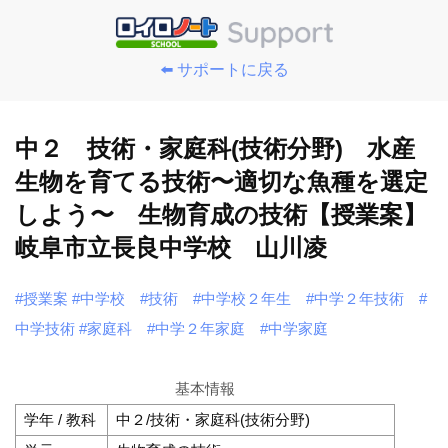
⬅️ サポートに戻る
中２ 技術・家庭科(技術分野) 水産
生物を育てる技術〜適切な魚種を選定
しよう〜 生物育成の技術【授業案】
岐阜市立長良中学校 山川凌
#授業案
#中学校
#技術
#中学校２年生
#中学２年技術
#
中学技術
#家庭科
#中学２年家庭
#中学家庭
基本情報
学年 / 教科
中２/技術・家庭科(技術分野)