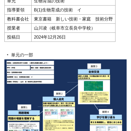
単元
生物育成の技術
指導要領
B(1)生物育成の技術 イ
教科書会社
東京書籍 新しい技術・家庭 技術分野
授業者
山川凌（岐阜市立長良中学校）
投稿日
2024年12月26日
単元の一部