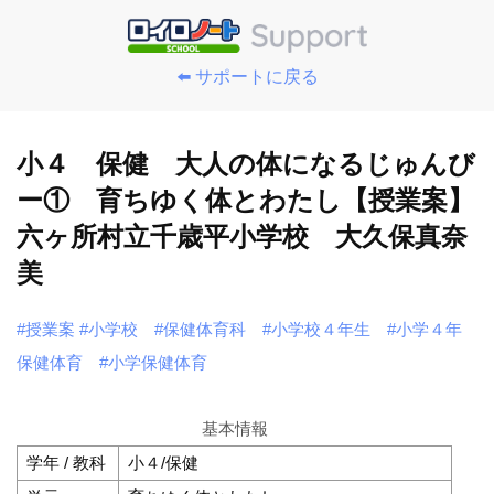
⬅️ サポートに戻る
小４ 保健 大人の体になるじゅんび
ー① 育ちゆく体とわたし【授業案】
六ヶ所村立千歳平小学校 大久保真奈
美
#授業案
#小学校
#保健体育科
#小学校４年生
#小学４年
保健体育
#小学保健体育
基本情報
学年 / 教科
小４/保健