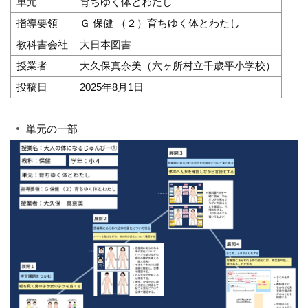
単元
育ちゆく体とわたし
指導要領
Ｇ 保健 （２）育ちゆく体とわたし
教科書会社
大日本図書
授業者
大久保真奈美（六ヶ所村立千歳平小学校）
投稿日
2025年8月1日
単元の一部