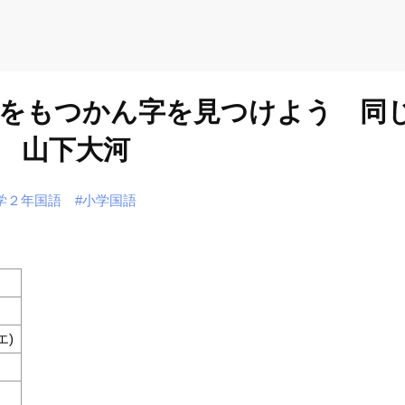
んをもつかん字を見つけよう 同
 山下大河
学２年国語
#小学国語
エ)