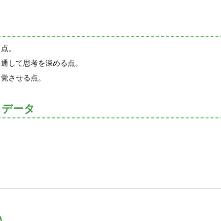
る点。
を通して思考を深める点。
自覚させる点。
トデータ
入