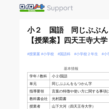
小２ 国語 同じぶぶ
【授業案】四天王寺大学
#授業案
#小学校
#国語科
#小学校２年生
#小
基本情報
学年 / 教科
小２/国語
単元
同じぶぶんをもつかん字
指導要領
言葉の特徴や使い方に関する事項(
教科書会社
光村図書
授業者
山下大河（四天王寺大学）