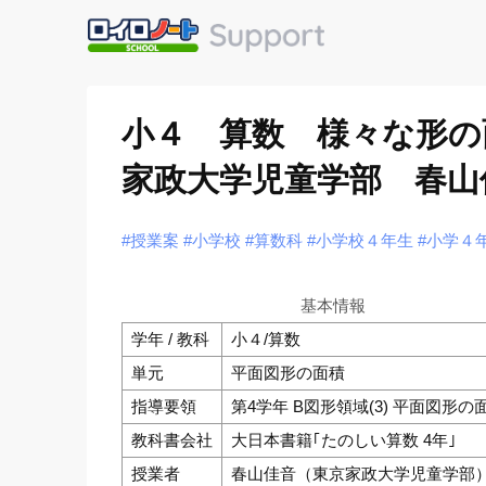
小４ 算数 様々な形の
家政大学児童学部 春山
#授業案
#小学校
#算数科
#小学校４年生
#小学４
基本情報
学年 / 教科
小４/算数
単元
平面図形の面積
指導要領
第4学年 B図形領域(3) 平面図形の面
教科書会社
大日本書籍｢たのしい算数 4年｣
授業者
春山佳音（東京家政大学児童学部