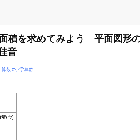
面積を求めてみよう 平面図形
佳音
年算数
#小学算数
積(ウ)
）