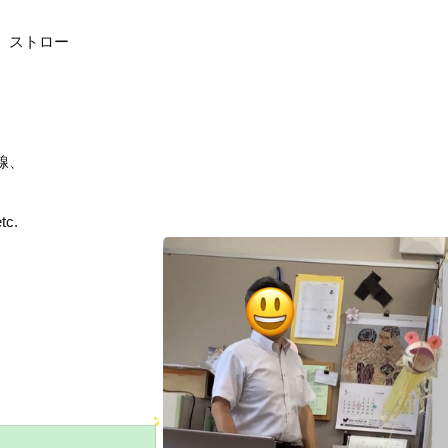
、ストロー
線、
c.