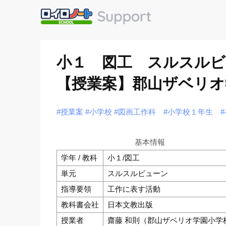
小１ 図工 スルスル
【授業案】郡山ザベリオ
#授業案
#小学校
#図画工作科
#小学校１年生
基本情報
学年 / 教科
小１/図工
単元
スルスルビューン
指導要領
工作に表す活動
教科書会社
日本文教出版
授業者
齋藤 和則（郡山ザベリオ学園小学