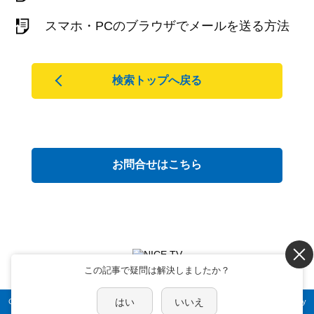
スマホ・PCのブラウザでメールを送る方法
検索トップへ戻る
お問合せはこちら
富山県魚津市釈迦堂1丁目12番18号
この記事で疑問は解決しましたか？
はい
いいえ
Copyright(C) 2021 Niikawa Information Center INC. All rights reserved.
Powered by
Helpfeel