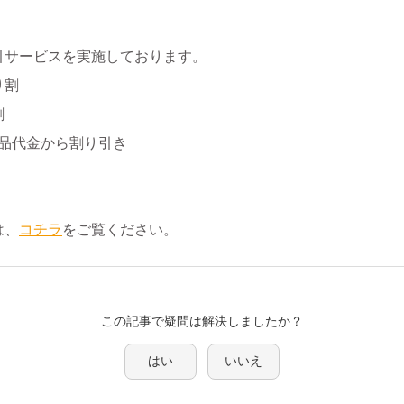
引サービスを実施しております。
り割
割
商品代金から割り引き
は、
コチラ
をご覧ください。
この記事で疑問は解決しましたか？
はい
いいえ