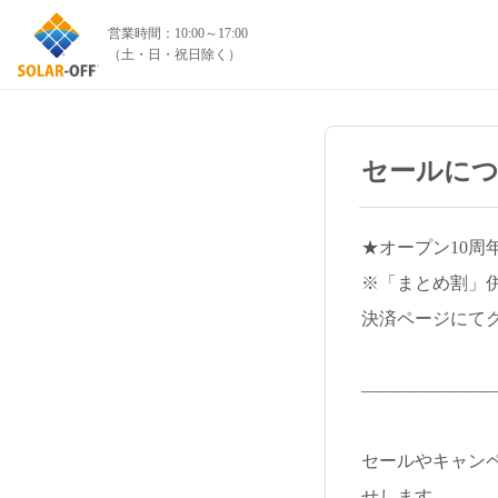
セールに
★オープン10周
※「まとめ割」
決済ページにて
―――――――
セールやキャン
せします。