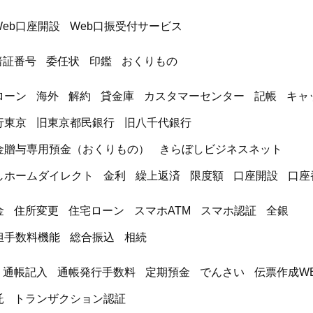
Web口座開設
Web口振受付サービス
暗証番号
委任状
印鑑
おくりもの
ローン
海外
解約
貸金庫
カスタマーセンター
記帳
キャ
行東京
旧東京都民銀行
旧八千代銀行
金贈与専用預金（おくりもの）
きらぼしビジネスネット
しホームダイレクト
金利
繰上返済
限度額
口座開設
口座
金
住所変更
住宅ローン
スマホATM
スマホ認証
全銀
担手数料機能
総合振込
相続
通帳記入
通帳発行手数料
定期預金
でんさい
伝票作成W
託
トランザクション認証