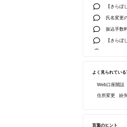
【きらぼ
氏名変更
振込手数
【きらぼ
【個人の
【きらぼ
トフォン
よく見られている
【きらぼ
Web口座開設
住所変更
紛
言葉のヒント