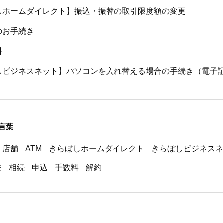
しホームダイレクト】振込・振替の取引限度額の変更
のお手続き
料
しビジネスネット】パソコンを入れ替える場合の手続き（電子
お客さま】住所を変更したい時は？
しホームダイレクト】きらぼしホームダイレクトアプリを使用
の機種変更
言葉
しホームダイレクト】ワンタイムパスワードの設定方法
店舗
ATM
きらぼしホームダイレクト
きらぼしビジネスネ
失
相続
申込
手数料
解約