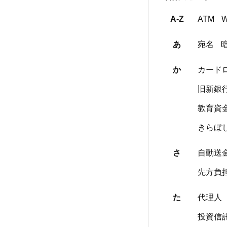
A-Z
ATM
あ
宛名
か
カード
旧新銀
教育資
きらぼ
さ
自動送
先方負
た
代理人
投資信