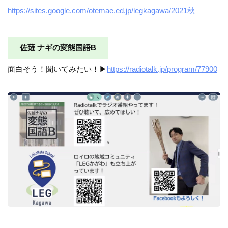
https://sites.google.com/otemae.ed.jp/legkagawa/2021秋
佐薙 ナギの変態国語B
面白そう！聞いてみたい！▶︎
https://radiotalk.jp/program/77900