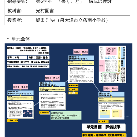
指導要領:
第6学年 「書くこと」 構成の検討
教科書:
光村図書
授業者:
嶋田 理央（泉大津市立条南小学校）
単元全体