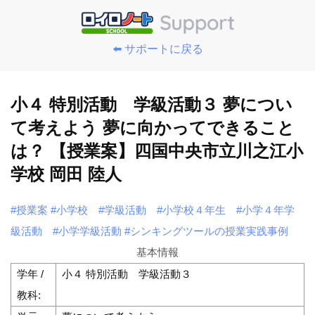
⬅️ サポートに戻る
小４ 特別活動 学級活動３ 夢につい
て考えよう 夢に向かってできること
は？ 【授業案】四国中央市立川之江小
学校 岡田 陸人
#授業案
#小学校
#学級活動
#小学校４年生
#小学４年学
級活動
#小学学級活動
#シンキングツールの授業実践事例
基本情報
学年 /
小４ 特別活動 学級活動３
教科: