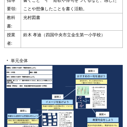
指導
書くこと イ 短歌や俳句をつくるなど、感じた
要領:
ことや想像したことを書く活動。
教科
光村図書
書:
授業
鈴木 孝迪（四国中央市立金生第一小学校）
者:
単元全体