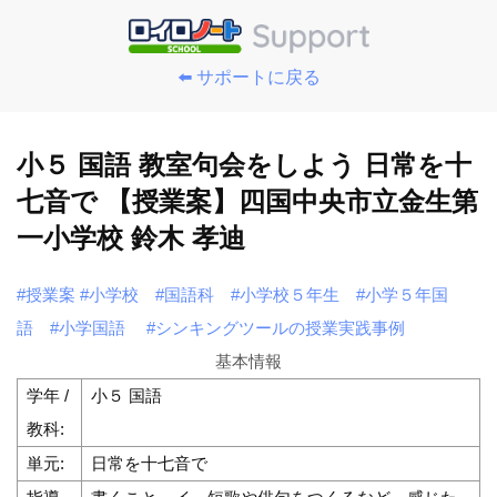
⬅️ サポートに戻る
小５ 国語 教室句会をしよう 日常を十
七音で 【授業案】四国中央市立金生第
一小学校 鈴木 孝迪
#授業案
#小学校
#国語科
#小学校５年生
#小学５年国
語
#小学国語
#シンキングツールの授業実践事例
基本情報
学年 /
小５ 国語
教科:
単元:
日常を十七音で