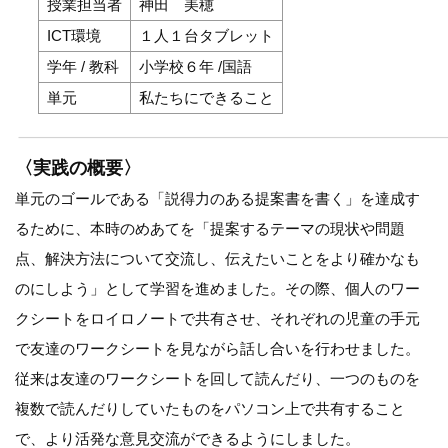
授業担当者
神田 美穂
ICT環境
１人１台タブレット
学年 / 教科
小学校６年 /国語
単元
私たちにできること
〈実践の概要〉
単元のゴールである「説得力のある提案書を書く」を達成す
るために、本時のめあてを「提案するテーマの現状や問題
点、解決方法について交流し、伝えたいことをより確かなも
のにしよう」として学習を進めました。その際、個人のワー
クシートをロイロノートで共有させ、それぞれの児童の手元
で友達のワークシートを見ながら話し合いを行わせました。
従来は友達のワークシートを回して読んだり、一つのものを
複数で読んだりしていたものをパソコン上で共有すること
で、より活発な意見交流ができるようにしました。