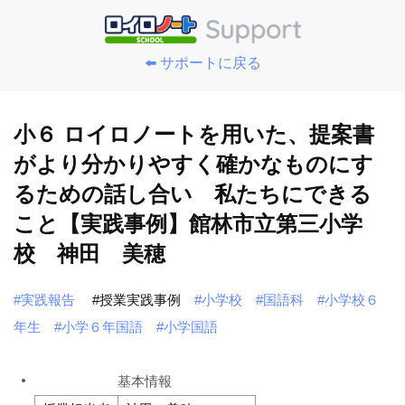
⬅️ サポートに戻る
小６ ロイロノートを用いた、提案書
がより分かりやすく確かなものにす
るための話し合い 私たちにできる
こと【実践事例】館林市立第三小学
校 神田 美穂
#実践報告
#授業実践事例
#小学校
#国語科
#小学校６
年生
#小学６年国語
#小学国語
基本情報