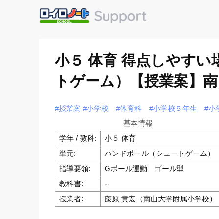
小５ 体育 得点しやす
トゲーム）【授業案】南
#授業案
#小学校
#体育科
#小学校５年生
#小
基本情報
学年 / 教科:
小５ 体育
単元:
ハンドボール（シュートゲーム）
指導要領:
Gボール運動 ゴール型
教科書:
--
授業者:
藤原 貴宏（南山大学附属小学校）