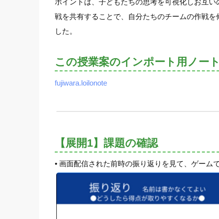
ポイントは、子どもたちの思考を可視化しお互い
戦を共有することで、自分たちのチームの作戦を
した。
この授業案のインポート用ノー
fujiwara.loilonote
【展開1】課題の確認
• 画面配信された前時の振り返りを見て、ゲー