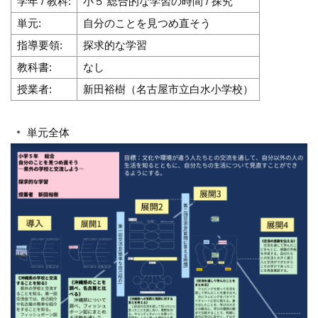
学年 / 教科:
小５ 総合的な学習の時間 / 探究
単元:
自分のことを見つめ直そう
指導要領:
探求的な学習
教科書:
なし
授業者:
新田裕樹（名古屋市立白水小学校）
単元全体