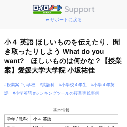
⬅️ サポートに戻る
小４ 英語 ほしいものを伝えたり、聞
き取ったりしよう What do you
want? ほしいものは何かな？【授業
案】愛媛大学大学院 小坂祐佳
#授業案
#小学校
#英語科
#小学校４年生
#小学４年英
語
#小学英語
#シンキングツールの授業実践事例
基本情報
学年 / 教科:
小４ 英語