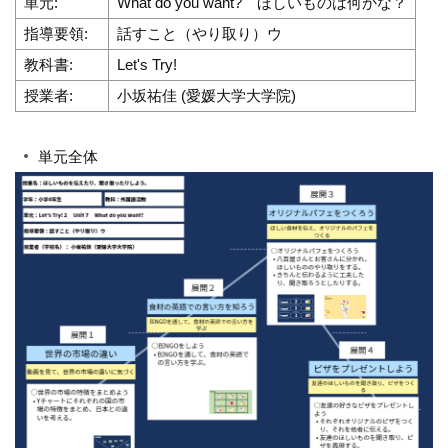
単元:
What do you want? ほしいものは何かな？
指導要領:
話すこと（やり取り）ウ
教科書:
Let's Try!
授業者:
小坂祐佳 (愛媛大学大学院)
単元全体