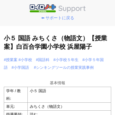
⬅️ サポートに戻る
小５ 国語 みちくさ（物語文）【授業
案】白百合学園小学校 浜屋陽子
#授業案
#小学校
#国語科
#小学校５年生
#小学５年国
語
#小学国語
#シンキングツールの授業実践事例
基本情報
学年 / 教
小５ 国語
科:
単元:
みちくさ（物語文）
指導要領:
読む