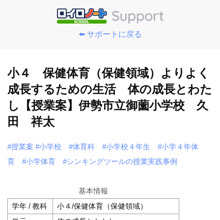
⬅️ サポートに戻る
小４ 保健体育（保健領域）よりよく
成長するための生活 体の成長とわた
し【授業案】伊勢市立御薗小学校 久
田 祥太
#授業案
#小学校
#体育科
#小学校４年生
#小学４年体
育
#小学体育
#シンキングツールの授業実践事例
基本情報
学年 / 教科
小４/保健体育（保健領域）