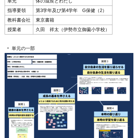
単元
体の成長とわたし
指導要領
第3学年及び第4学年 G保健（2）
教科書会社
東京書籍
授業者
久田 祥太（伊勢市立御薗小学校）
単元の一部