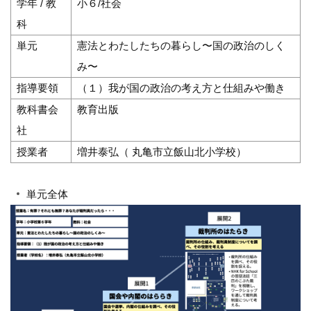
学年 / 教
小６/社会
科
単元
憲法とわたしたちの暮らし〜国の政治のしく
み〜
指導要領
（１）我が国の政治の考え方と仕組みや働き
教科書会
教育出版
社
授業者
増井泰弘（ 丸亀市立飯山北小学校）
単元全体