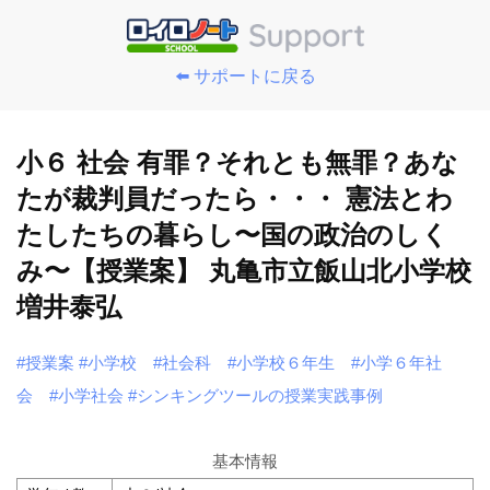
⬅️ サポートに戻る
小６ 社会 有罪？それとも無罪？あな
たが裁判員だったら・・・ 憲法とわ
たしたちの暮らし〜国の政治のしく
み〜【授業案】 丸亀市立飯山北小学校
増井泰弘
#授業案
#小学校
#社会科
#小学校６年生
#小学６年社
会
#小学社会
#シンキングツールの授業実践事例
基本情報