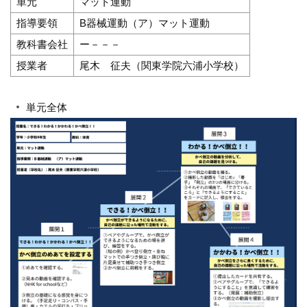
単元
マット運動
指導要領
B器械運動（ア）マット運動
教科書会社
ー－－－
授業者
尾木 征夫（関東学院六浦小学校）
単元全体