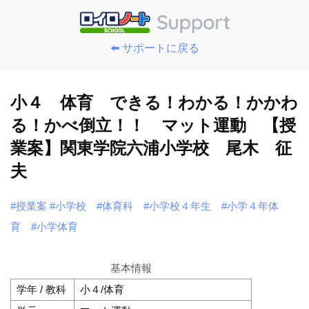
⬅️ サポートに戻る
小４ 体育 できる！わかる！かかわ
る！かべ倒立！！ マット運動 【授
業案】関東学院六浦小学校 尾木 征
夫
#授業案
#小学校
#体育科
#小学校４年生
#小学４年体
育
#小学体育
基本情報
学年 / 教科
小４/体育