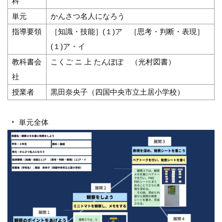
科
単元
かんさつ名人になろう
指導要領
［知識・技能］(１)ア ［思考・判断・表現］
(１)ア・イ
教科書会
こくご ニ 上 たんぽぽ （光村図書）
社
授業者
黒田奈央子（四国中央市立土居小学校）
単元全体