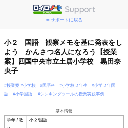
⬅️ サポートに戻る
小２ 国語 観察メモを基に発表をし
よう かんさつ名人になろう【授業
案】四国中央市立土居小学校 黒田奈
央子
#授業案
#小学校
#国語科
#小学校２年生
#小学２年国
語
#小学国語
#シンキングツールの授業実践事例
基本情報
学年 / 教
小２/国語