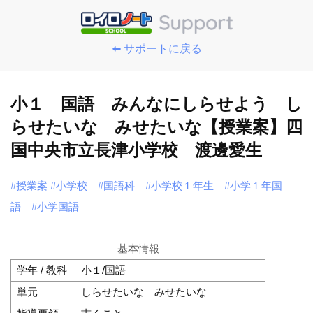
⬅️ サポートに戻る
小１ 国語 みんなにしらせよう し
らせたいな みせたいな【授業案】四
国中央市立長津小学校 渡邊愛生
#授業案
#小学校
#国語科
#小学校１年生
#小学１年国
語
#小学国語
基本情報
学年 / 教科
小１/国語
単元
しらせたいな みせたいな