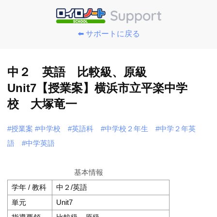
⬅️ サポートに戻る
中２ 英語 比較級、原級
Unit7【授業案】横浜市立平楽中学
校 大塚竜一
#授業案
#中学校
#英語科
#中学校２年生
#中学２年英
語
#中学英語
基本情報
学年 / 教科
中２/英語
単元
Unit7