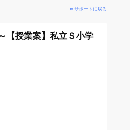
⬅️ サポートに戻る
o ～【授業案】私立Ｓ小学