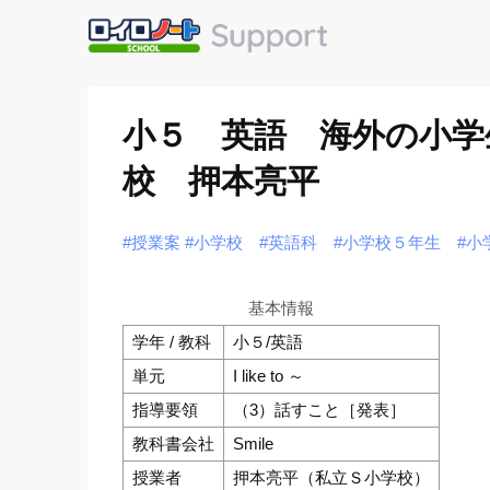
小５ 英語 海外の小学生に
校 押本亮平
#授業案
#小学校
#英語科
#小学校５年生
#小
基本情報
学年 / 教科
小５/英語
単元
I like to ～
指導要領
（3）話すこと［発表］
教科書会社
Smile
授業者
押本亮平（私立Ｓ小学校）