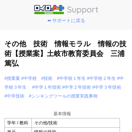
⬅️ サポートに戻る
その他 技術 情報モラル 情報の技
術【授業案】土岐市教育委員会 三浦
篤弘
#授業案
#中学校
#技術
#中学校１年生
#中学校２年生
#中
学校３年生
#中学１年技術
#中学２年技術
#中学３年技術
#中学技術
#シンキングツールの授業実践事例
基本情報
学年 / 教科
その他/技術
単元
情報の技術