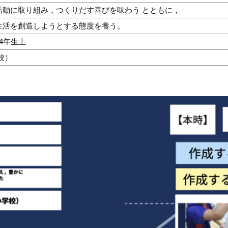
活動に取り組み，つくりだす喜びを味わう とともに，
生活を創造しようとする態度を養う。
4年生上
校）