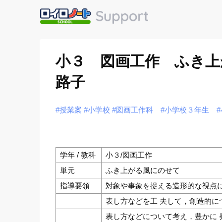
小３ 図画工作 ふき上
路子
#授業案
#小学校
#図画工作科
#小学校３年生
学年 / 教科
小３/図画工作
単元
ふき上がる風にのせて
指導要領
対象や事象を捉える造形的な視点
表し方などを工 夫して，創造的に
表し方などについて考え，豊かに 