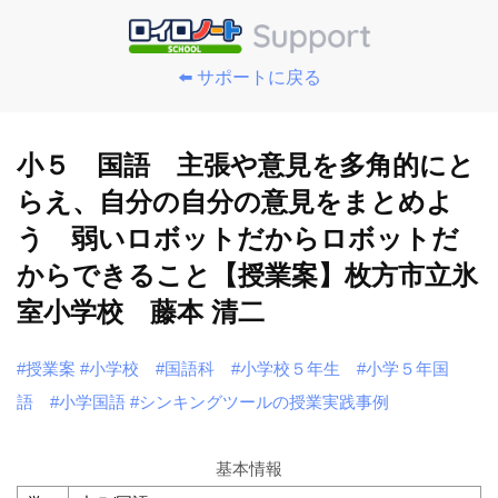
⬅️ サポートに戻る
小５ 国語 主張や意見を多角的にと
らえ、自分の自分の意見をまとめよ
う 弱いロボットだからロボットだ
からできること【授業案】枚方市立氷
室小学校 藤本 清二
#授業案
#小学校
#国語科
#小学校５年生
#小学５年国
語
#小学国語
#シンキングツールの授業実践事例
基本情報