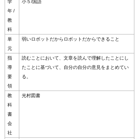
学
小５/国語
年 /
教
科
単
弱いロボットだからロボットだからできること
元
指
読むことにおいて、文章を読んで理解したことにし
導
たことに基づいて、自分の自分の意見をまとめてい
要
る。
領
教
光村図書
科
書
会
社