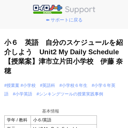
⬅️ サポートに戻る
小６ 英語 自分のスケジュールを紹
介しよう Unit2 My Daily Schedule
【授業案】津市立片田小学校 伊藤 奈
穂
#授業案
#小学校
#英語科
#小学校６年生
#小学６年英
語
#小学英語
#シンキングツールの授業実践事例
基本情報
学年 / 教科
小６/英語